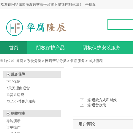
欢迎访问华腐隆辰腐蚀交流平台旗下腐蚀控制商城！
手机版
首页
阴极保护产品
阴极保护安装服务
当前位置:
首页
>
系统分类
>
网店帮助分类
>
售后服务
>
退货流程
服务保障
正品保证
7天无理由退货
退货返运费
下一篇:
退款方式和时效
7x15小时客户服务
上一篇:
退货政策
购物指南
导购演示
用户评论
订单操作