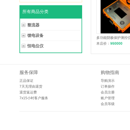
所有商品分类
整流器
馈电设备
多功能阴极保护测控
本店价：
¥
60000
恒电位仪
服务保障
购物指南
正品保证
导购演示
7天无理由退货
订单操作
退货返运费
会员注册
7x15小时客户服务
账户管理
会员等级