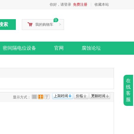
你好，请登录
免费注册
收藏本站
0
>
我的购物车
密间隔电位设备
官网
腐蚀论坛
在
线
客
显示方式：
服